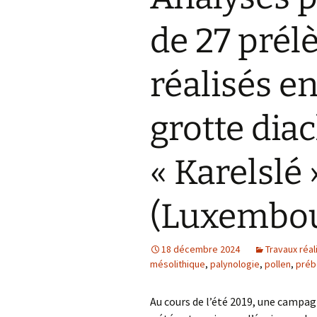
Actualités
de 27 pré
Équipement
réalisés en
grotte diac
« Karelslé 
(Luxembou
18 décembre 2024
Travaux réal
mésolithique
,
palynologie
,
pollen
,
préb
Au cours de l’été 2019, une campa