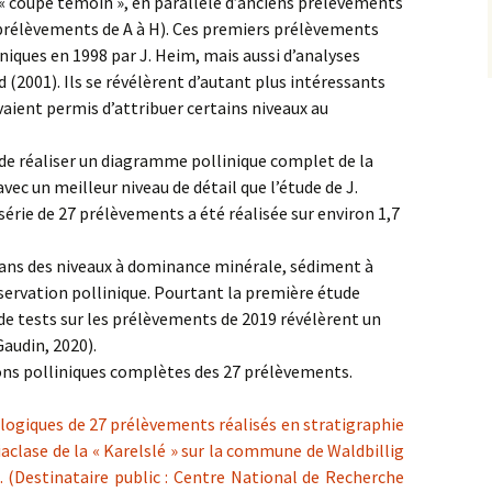
a « coupe témoin », en parallèle d’anciens prélèvements
 prélèvements de A à H). Ces premiers prélèvements
liniques en 1998 par J. Heim, mais aussi d’analyses
 (2001). Ils se révélèrent d’autant plus intéressants
aient permis d’attribuer certains niveaux au
t de réaliser un diagramme pollinique complet de la
vec un meilleur niveau de détail que l’étude de J.
érie de 27 prélèvements a été réalisée sur environ 1,7
dans des niveaux à dominance minérale, sédiment à
nservation pollinique. Pourtant la première étude
 de tests sur les prélèvements de 2019 révélèrent un
Gaudin, 2020).
ions polliniques complètes des 27 prélèvements.
ologiques de 27 prélèvements réalisés en stratigraphie
iaclase de la « Karelslé » sur la commune de Waldbillig
 (Destinataire public : Centre National de Recherche