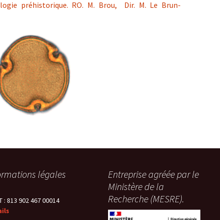
logie préhistorique. RO. M. Brou, Dir. M. Le Brun-
ormations légales
Entreprise agréée par le
Ministère de la
Recherche (MESRE).
T : 813 902 467 00014
ils