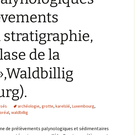
Plate-formes de gestion
lèvements
des données
archéologiques
 stratigraphie,
lase de la
»,Waldbillig
rg).
isés
archéologie
,
grotte
,
karelslé
,
Luxembourg
,
oréal
,
waldbillig
gne de prélèvements palynologiques et sédimentaires