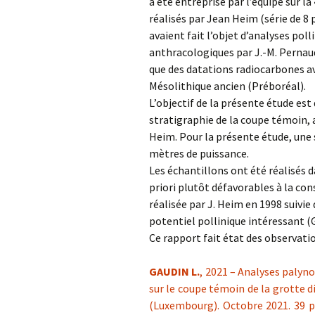
a été entreprise par l’équipe sur l
réalisés par Jean Heim (série de 8
avaient fait l’objet d’analyses pol
anthracologiques par J.-M. Pernaud
que des datations radiocarbones av
Mésolithique ancien (Préboréal).
L’objectif de la présente étude es
stratigraphie de la coupe témoin, a
Heim. Pour la présente étude, une s
mètres de puissance.
Les échantillons ont été réalisés 
priori plutôt défavorables à la co
réalisée par J. Heim en 1998 suivie
potentiel pollinique intéressant (
Ce rapport fait état des observat
GAUDIN L.
, 2021 – Analyses palyn
sur le coupe témoin de la grotte d
(Luxembourg). Octobre 2021. 39 p.