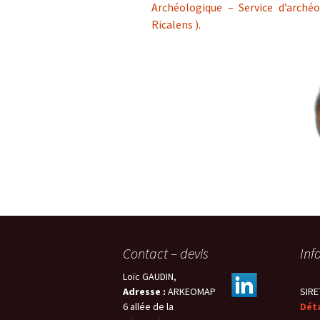
Archéologique – Service d’archéo
Ricalens ).
Contact – devis
Inf
Loïc GAUDIN,
Adresse :
ARKEOMAP
SIRE
6 allée de la
Déta