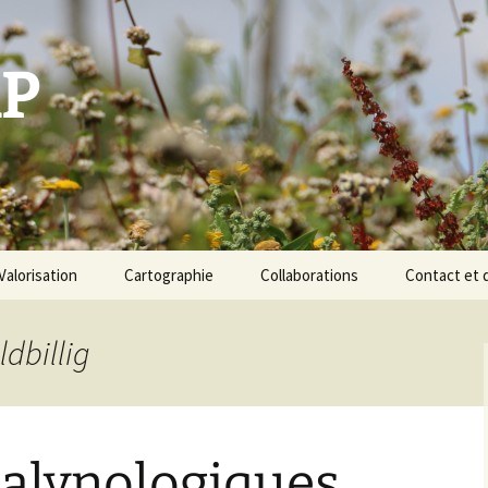
P
Valorisation
Cartographie
Collaborations
Contact et 
Formations
Cours d’archéobotanique
ldbillig
Une base de données
archéobotaniques
Déroulement de la
La démarche de
prestation : protocole et
spatialisation des
devis
palynologiques
données