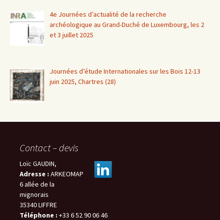
4e Journées d’actualité de la recherche
archéologique au Grand-Duché de Luxembourg, les 2
et 3 juillet 2025
Journées d’étude Internationales sur les Bois 12-13
juin 2025, Chartres (28)
Contact – devis
Loïc GAUDIN,
Adresse :
ARKEOMAP
6 allée de la
mignorais
35340 LIFFRE
Téléphone :
+33 6 52 90 06 46