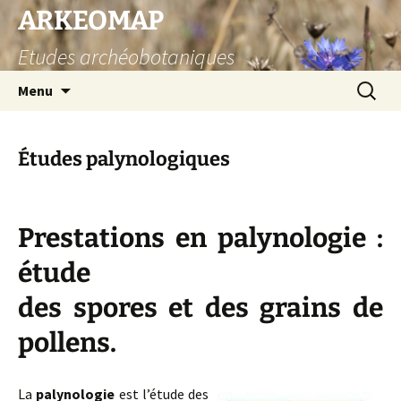
Aller
ARKEOMAP
au
Etudes archéobotaniques
contenu
Recherc
Menu
Études palynologiques
Prestations en palynologie :
étude
des spores et des grains de
pollens.
La
palynologie
est l’étude des