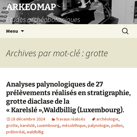
Aller
ARKEOMAP
au
Etudes archéobotaniques
contenu
Recherc
Menu
Archives par mot-clé : grotte
Analyses palynologiques de 27
prélèvements réalisés en stratigraphie,
grotte diaclase de la
« Karelslé »,Waldbillig (Luxembourg).
18 décembre 2024
Travaux réalisés
archéologie
,
grotte
,
karelslé
,
Luxembourg
,
mésolithique
,
palynologie
,
pollen
,
préboréal
,
waldbillig