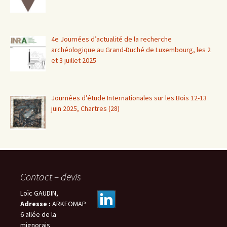
4e Journées d’actualité de la recherche
archéologique au Grand-Duché de Luxembourg, les 2
et 3 juillet 2025
Journées d’étude Internationales sur les Bois 12-13
juin 2025, Chartres (28)
Contact – devis
Loïc GAUDIN,
Adresse :
ARKEOMAP
6 allée de la
mignorais