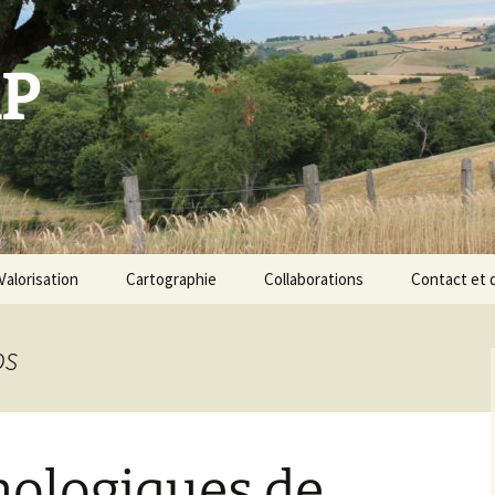
P
Valorisation
Cartographie
Collaborations
Contact et 
Formations
Cours d’archéobotanique
os
Une base de données
archéobotaniques
Déroulement de la
La démarche de
prestation : protocole et
spatialisation des
devis
nologiques de
données