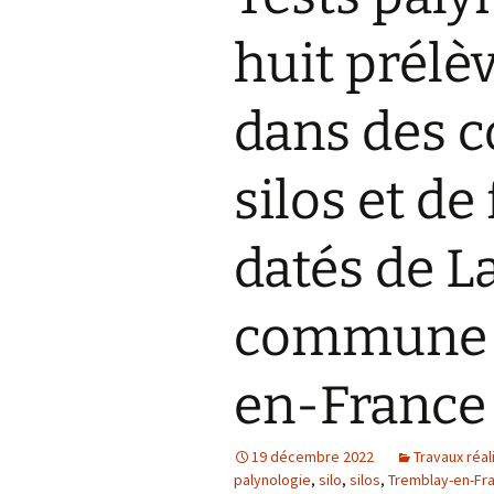
Actualités
huit prélè
Équipement
dans des 
silos et de
datés de La
commune 
en-France 
19 décembre 2022
Travaux réal
palynologie
,
silo
,
silos
,
Tremblay-en-Fr