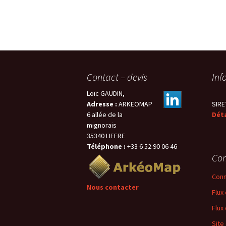
Contact – devis
Inf
Loïc GAUDIN,
Adresse :
ARKEOMAP
SIRE
6 allée de la
Déta
mignorais
35340 LIFFRE
Téléphone :
+33 6 52 90 06 46
Con
Conn
Nous contacter
Flux
Flux
Site