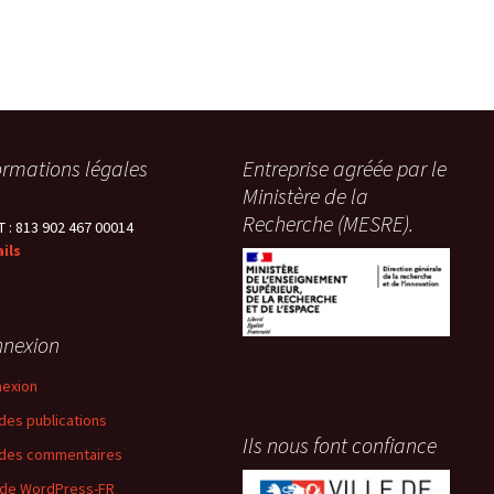
ormations légales
Entreprise agréée par le
Ministère de la
Recherche (MESRE).
T : 813 902 467 00014
ils
nexion
exion
 des publications
Ils nous font confiance
 des commentaires
 de WordPress-FR