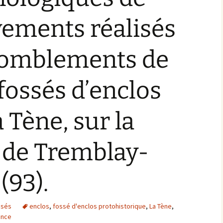
Plate-formes de gestion
vements réalisés
des données
archéologiques
comblements de
 fossés d’enclos
 Tène, sur la
de Tremblay-
(93).
isés
enclos
,
fossé d'enclos protohistorique
,
La Tène
,
ance