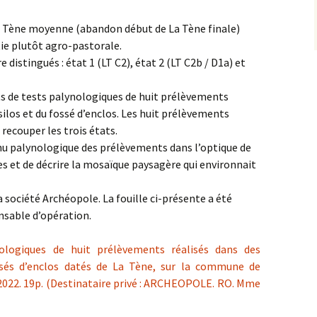
La Tène moyenne (abandon début de La Tène finale)
tie plutôt agro-pastorale.
 distingués : état 1 (LT C2), état 2 (LT C2b / D1a) et
s de tests palynologiques de huit prélèvements
ilos et du fossé d’enclos. Les huit prélèvements
 recouper les trois états.
enu palynologique des prélèvements dans l’optique de
es et de décrire la mosaïque paysagère qui environnait
 société Archéopole. La fouille ci-présente a été
nsable d’opération.
ologiques de huit prélèvements réalisés dans des
sés d’enclos datés de La Tène, sur la commune de
2022. 19p. (Destinataire privé : ARCHEOPOLE. RO. Mme