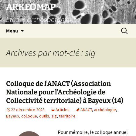
Aller
ARKEOMAP
au
Etudes archéobotaniques
contenu
Recherc
Menu
Archives par mot-clé : sig
Colloque de l’ANACT (Association
Nationale pour l’Archéologie de
Collectivité territoriale) à Bayeux (14)
22 décembre 2023
Articles
ANACT
,
archéologie
,
Bayeux
,
colloque
,
outils
,
sig
,
territoire
Pour mémoire, le colloque annuel