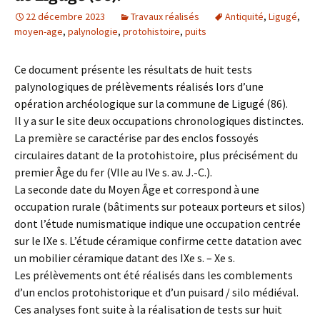
22 décembre 2023
Travaux réalisés
Antiquité
,
Ligugé
,
moyen-age
,
palynologie
,
protohistoire
,
puits
Ce document présente les résultats de huit tests
palynologiques de prélèvements réalisés lors d’une
opération archéologique sur la commune de Ligugé (86).
Il y a sur le site deux occupations chronologiques distinctes.
La première se caractérise par des enclos fossoyés
circulaires datant de la protohistoire, plus précisément du
premier Âge du fer (VIIe au IVe s. av. J.-C.).
La seconde date du Moyen Âge et correspond à une
occupation rurale (bâtiments sur poteaux porteurs et silos)
dont l’étude numismatique indique une occupation centrée
sur le IXe s. L’étude céramique confirme cette datation avec
un mobilier céramique datant des IXe s. – Xe s.
Les prélèvements ont été réalisés dans les comblements
d’un enclos protohistorique et d’un puisard / silo médiéval.
Ces analyses font suite à la réalisation de tests sur huit