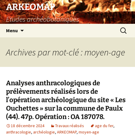
Aller
ARKEOMAP
au
Etudes archéobotaniques
contenu
Recherc
Menu
Archives par mot-clé : moyen-age
Analyses anthracologiques de
prélèvements réalisés lors de
l’opération archéologique du site « Les
Ouchettes » sur la commune de Paulx
(44). 47p. Opération : OA 187078.
18 décembre 2024
Travaux réalisés
age du fer
,
anthracologie
,
archéologie
,
ARKEOMAP
,
moyen-age