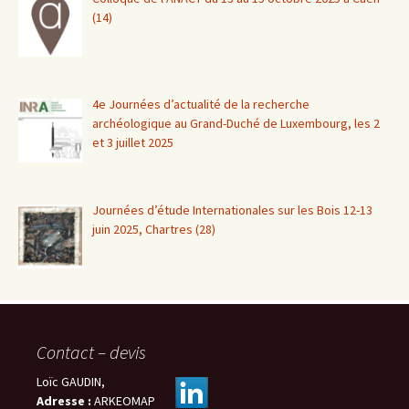
(14)
4e Journées d’actualité de la recherche
archéologique au Grand-Duché de Luxembourg, les 2
et 3 juillet 2025
Journées d’étude Internationales sur les Bois 12-13
juin 2025, Chartres (28)
Contact – devis
Loïc GAUDIN,
Adresse :
ARKEOMAP