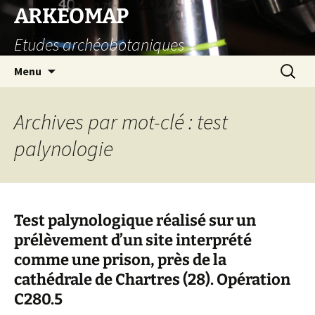
Aller
ARKEOMAP
au
Etudes archéobotaniques
contenu
Recherc
Menu
Archives par mot-clé : test
palynologie
Test palynologique réalisé sur un
prélèvement d’un site interprété
comme une prison, près de la
cathédrale de Chartres (28). Opération
C280.5