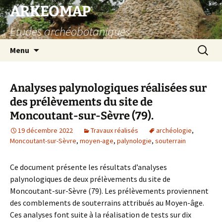
Aller
ARKEOMAP
au
Etudes archéobotaniques
contenu
Recherc
Menu
Analyses palynologiques réalisées sur
des prélèvements du site de
Moncoutant-sur-Sèvre (79).
19 décembre 2022
Travaux réalisés
archéologie
,
Moncoutant-sur-Sèvre
,
moyen-age
,
palynologie
,
souterrain
Ce document présente les résultats d’analyses
palynologiques de deux prélèvements du site de
Moncoutant-sur-Sèvre (79). Les prélèvements proviennent
des comblements de souterrains attribués au Moyen-âge.
Ces analyses font suite à la réalisation de tests sur dix