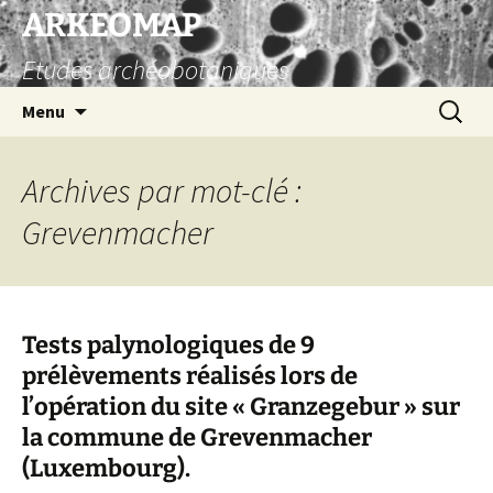
Aller
ARKEOMAP
au
Etudes archéobotaniques
contenu
Recherc
Menu
Archives par mot-clé :
Grevenmacher
Tests palynologiques de 9
prélèvements réalisés lors de
l’opération du site « Granzegebur » sur
la commune de Grevenmacher
(Luxembourg).