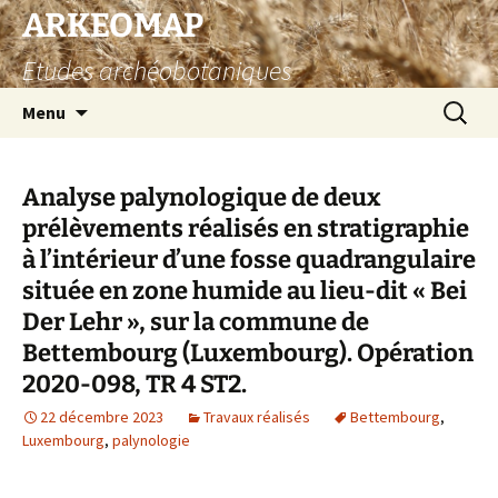
Aller
ARKEOMAP
au
Etudes archéobotaniques
contenu
Recherc
Menu
Analyse palynologique de deux
prélèvements réalisés en stratigraphie
à l’intérieur d’une fosse quadrangulaire
située en zone humide au lieu-dit « Bei
Der Lehr », sur la commune de
Bettembourg (Luxembourg). Opération
2020-098, TR 4 ST2.
22 décembre 2023
Travaux réalisés
Bettembourg
,
Luxembourg
,
palynologie