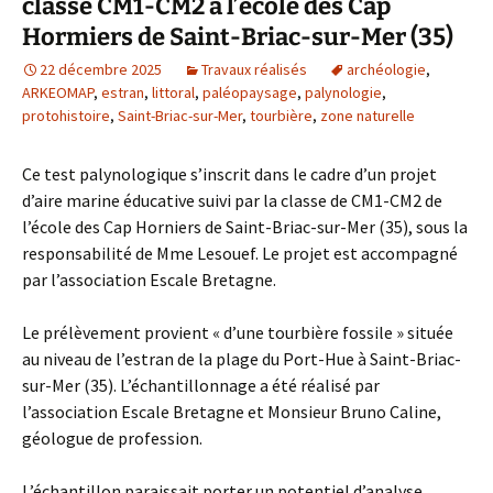
classe CM1-CM2 à l’école des Cap
Hormiers de Saint-Briac-sur-Mer (35)
22 décembre 2025
Travaux réalisés
archéologie
,
ARKEOMAP
,
estran
,
littoral
,
paléopaysage
,
palynologie
,
protohistoire
,
Saint-Briac-sur-Mer
,
tourbière
,
zone naturelle
Ce test palynologique s’inscrit dans le cadre d’un projet
d’aire marine éducative suivi par la classe de CM1-CM2 de
l’école des Cap Horniers de Saint-Briac-sur-Mer (35), sous la
responsabilité de Mme Lesouef. Le projet est accompagné
par l’association Escale Bretagne.
Le prélèvement provient « d’une tourbière fossile » située
au niveau de l’estran de la plage du Port-Hue à Saint-Briac-
sur-Mer (35). L’échantillonnage a été réalisé par
l’association Escale Bretagne et Monsieur Bruno Caline,
géologue de profession.
L’échantillon paraissait porter un potentiel d’analyse