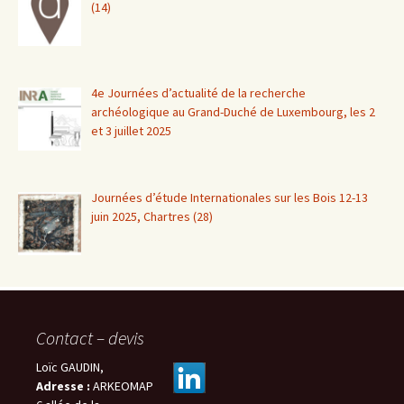
(14)
4e Journées d’actualité de la recherche
archéologique au Grand-Duché de Luxembourg, les 2
et 3 juillet 2025
Journées d’étude Internationales sur les Bois 12-13
juin 2025, Chartres (28)
Contact – devis
Loïc GAUDIN,
Adresse :
ARKEOMAP