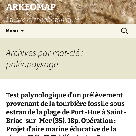
Aller
ARKEOMAP
au
Etudes archéobotaniques
contenu
Recherc
Menu
Archives par mot-clé :
paléopaysage
Test palynologique d’un prélèvement
provenant de la tourbière fossile sous
estran de la plage de Port-Hue à Saint-
Briac-sur-Mer (35). 18p. Opération :
Projet d’aire marine éducative de la