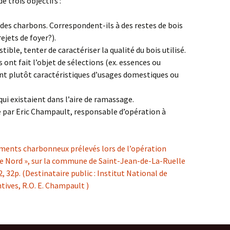
e trois objectifs :
 des charbons. Correspondent-ils à des restes de bois
ejets de foyer?).
stible, tenter de caractériser la qualité du bois utilisé.
 ont fait l’objet de sélections (ex. essences ou
 sont plutôt caractéristiques d’usages domestiques ou
ui existaient dans l’aire de ramassage.
 par Eric Champault, responsable d’opération à
gments charbonneux prélevés lors de l’opération
lle Nord », sur la commune de Saint-Jean-de-La-Ruelle
 32p. (Destinataire public : Institut National de
ives, R.O. E. Champault )