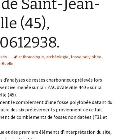
e Saint-Jean-
le (45),
 0612938.
isés
anthracologie
,
archéologie
,
fosse polylobée
,
a-Ruelle
s d’analyses de restes charbonneux prélevés lors
ntive menée sur la « ZAC d’Alleville 440 » sur la
le (45).
ement le comblement d’une fosse polylobée datant du
atre des six prélèvements proviennent de ce fait.
nent de comblements de fosses non datées (F31 et
e et des premiers éléments d’interprétation du site,