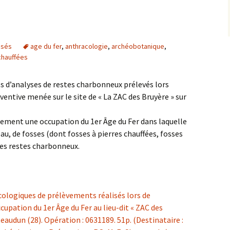
isés
age du fer
,
anthracologie
,
archéobotanique
,
chauffées
s d’analyses de restes charbonneux prélevés lors
entive menée sur le site de « La ZAC des Bruyère » sur
lement une occupation du 1er Âge du Fer dans laquelle
, de fosses (dont fosses à pierres chauffées, fosses
des restes charbonneux.
cologiques de prélèvements réalisés lors de
cupation du 1er Âge du Fer au lieu-dit « ZAC des
audun (28). Opération : 0631189. 51p. (Destinataire :