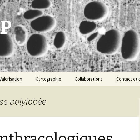
P
Valorisation
Cartographie
Collaborations
Contact et 
Formations
Cours d’archéobotanique
sse polylobée
Une base de données
archéobotaniques
Déroulement de la
La démarche de
prestation : protocole et
spatialisation des
devis
anthracologiques
données