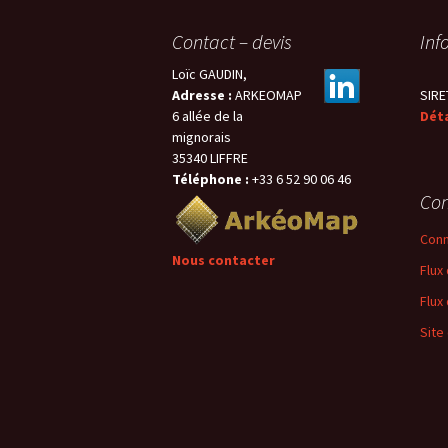
Contact – devis
Inf
Loïc GAUDIN,
Adresse :
ARKEOMAP
SIRE
6 allée de la
Déta
mignorais
35340 LIFFRE
Téléphone :
+33 6 52 90 06 46
Con
Conn
Nous contacter
Flux
Flux
Site