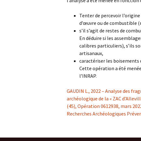
l’analyse a été menée en fonction d
Tenter de percevoir l’origine
d’œuvre ou de combustible (r
s’il s’agit de restes de combu
En déduire si les assemblages
calibres particuliers), s’ils
artisanaux,
caractériser les boisements q
Cette opération a été menée
l’INRAP.
GAUDIN L., 2022 – Analyse des fra
archéologique de la « ZAC d’Allevi
(45), Opération 0612938, mars 2022,
Recherches Archéologiques Prévent