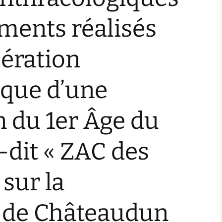
Plate-formes de gestion
ments réalisés
des données
archéologiques
pération
ique d’une
 du 1er Âge du
u-dit « ZAC des
 sur la
de Châteaudun