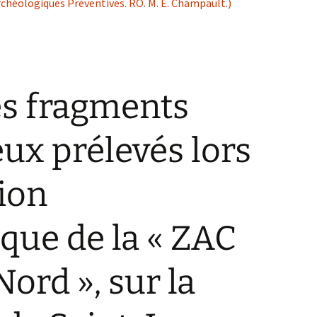
rchéologiques Préventives. RO. M. E. Champault.)
es fragments
ux prélevés lors
tion
que de la « ZAC
 Nord », sur la