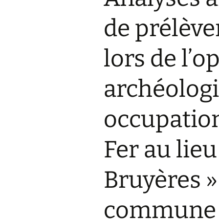
Actualités
de prélève
Équipement
lors de l’o
archéolog
occupation
Fer au lie
Bruyères »
commune 