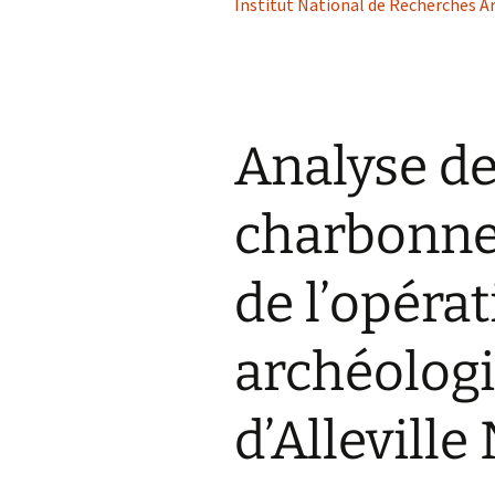
Institut National de Recherches A
Analyse d
charbonne
de l’opéra
archéologi
d’Alleville