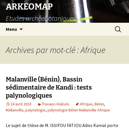
Aller
ARKEOMAP
au
Etudes archéobotaniques
contenu
Recherc
Menu
Archives par mot-clé : Afrique
Malanville (Bénin), Bassin
sédimentaire de Kandi : tests
palynologiques
24 avril 2018
Travaux réalisés
Afrique
,
Bénin
,
Mallanville
,
palynologie
,
palynologie Bénin Mallanville Afrique
Le sujet de thèse de M. ISSIFOU FATIOU Adiss Kamal porte