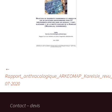
Navigation
←
Rapport_anthracologique_ARKEOMAP_Karelsle_revu
07-2020
des
articles
Contact – devis