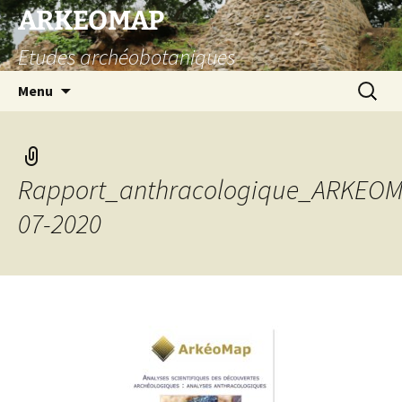
Aller
ARKEOMAP
au
Etudes archéobotaniques
contenu
Recherc
Menu
Rapport_anthracologique_ARKEOM
07-2020