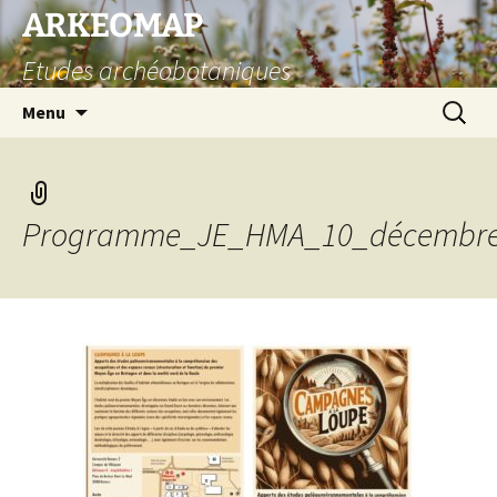
Aller
ARKEOMAP
au
Etudes archéobotaniques
contenu
Recherc
Menu
Programme_JE_HMA_10_décembre