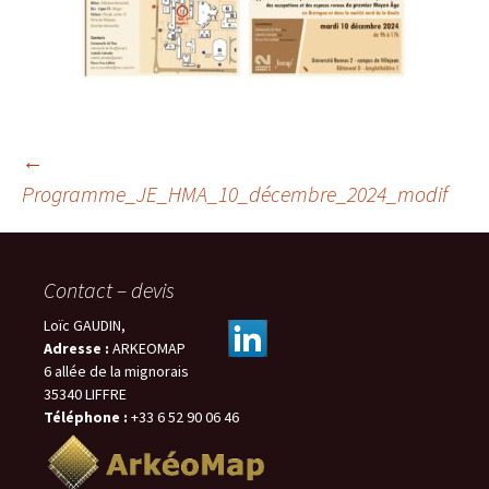
Navigation
←
Programme_JE_HMA_10_décembre_2024_modif
des
Contact – devis
articles
Loïc GAUDIN,
Adresse :
ARKEOMAP
6 allée de la mignorais
35340 LIFFRE
Téléphone :
+33 6 52 90 06 46