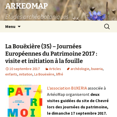
Aller
ARKEOMAP
au
Etudes archéobotaniques
contenu
Recherc
Menu
La Bouëxière (35) – Journées
Européennes du Patrimoine 2017 :
visite et initiation à la fouille
10 septembre 2017
Articles
archéologie
,
buxeria
,
enfants
,
initiation
,
La Bouëxière
,
liffré
L’association BUXERIA
associée à
ArkéoMap organiseront
deux
visites guidées du site de Chevré
lors des journées du patrimoine,
le dimanche 17 septembre 2017.