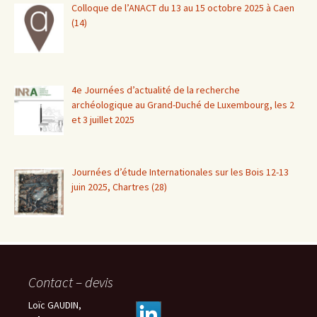
Colloque de l’ANACT du 13 au 15 octobre 2025 à Caen
(14)
4e Journées d’actualité de la recherche
archéologique au Grand-Duché de Luxembourg, les 2
et 3 juillet 2025
Journées d’étude Internationales sur les Bois 12-13
juin 2025, Chartres (28)
Contact – devis
Loïc GAUDIN,