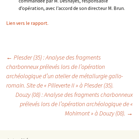
commandée par M. Deshayes, responsable
d’opération, avec l’accord de son directeur M. Brun.
Lien vers le rapport.
Navigation
←
Plesder (35) : Analyse des fragments
charbonneux prélevés lors de l’opération
archéologique d’un atelier de métallurgie gallo-
des
romain. Site de « Pilleverte II » à Plesder (35).
Douzy (08) : Analyse des fragments charbonneux
articles
prélevés lors de l’opération archéologique de «
Mohimont » à Douzy (08).
→