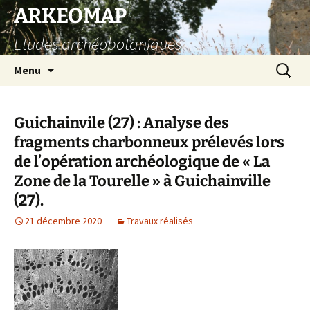
Aller
ARKEOMAP
au
Etudes archéobotaniques
contenu
Recherc
Menu
Guichainvile (27) : Analyse des
fragments charbonneux prélevés lors
de l’opération archéologique de « La
Zone de la Tourelle » à Guichainville
(27).
21 décembre 2020
Travaux réalisés