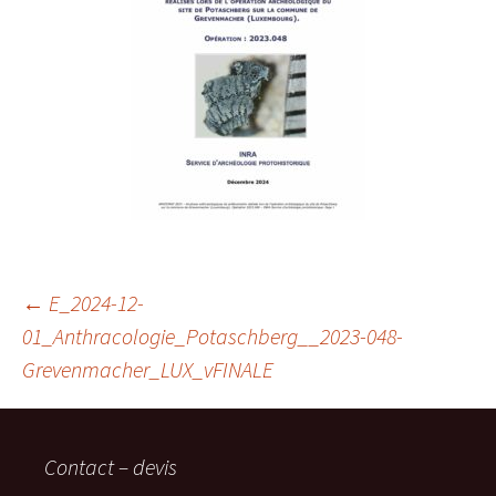
Navigation
←
E_2024-12-
01_Anthracologie_Potaschberg__2023-048-
Grevenmacher_LUX_vFINALE
des
articles
Contact – devis