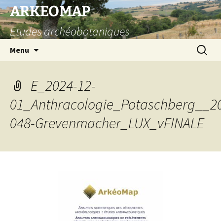
Aller
ARKEOMAP
au
Etudes archéobotaniques
contenu
Recherc
Menu
E_2024-12-
01_Anthracologie_Potaschberg__2
048-Grevenmacher_LUX_vFINALE