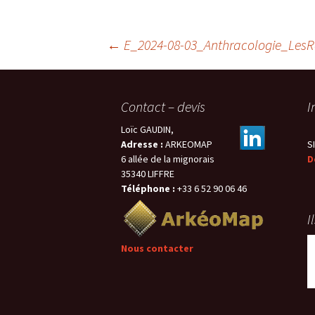
Actualités
Équipement
Navigation
←
E_2024-08-03_Anthracologie_Le
des
Contact – devis
I
articles
Loïc GAUDIN,
Adresse :
ARKEOMAP
S
6 allée de la mignorais
D
35340 LIFFRE
Téléphone :
+33 6 52 90 06 46
I
Nous contacter