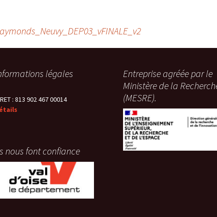
Plate-formes de gestion
des données
archéologiques
sRaymonds_Neuvy_DEP03_vFINALE_v2
nformations légales
Entreprise agréée par le
Ministère de la Recherch
(MESRE).
IRET : 813 902 467 00014
étails
ls nous font confiance