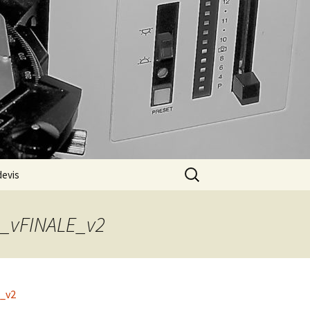
Rechercher :
devis
_vFINALE_v2
_v2