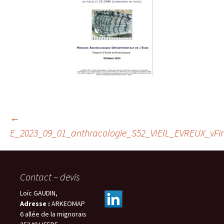
Navigation
←
E_2023_09_01_anthracologie_S52_VIEIL_EVREUX_vFi
des
Contact – devis
articles
Loïc GAUDIN,
Adresse :
ARKEOMAP
6 allée de la mignorais