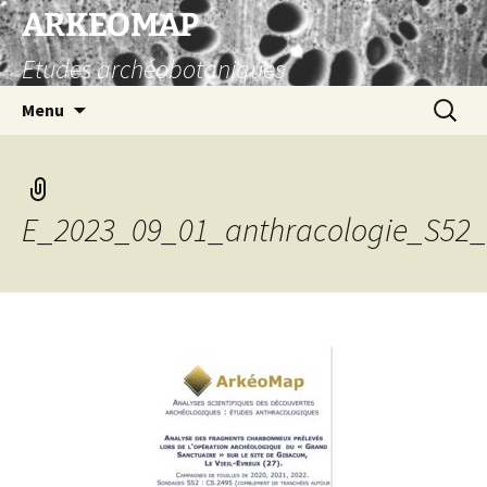
Aller
ARKEOMAP
au
Etudes archéobotaniques
contenu
Recherc
Menu
E_2023_09_01_anthracologie_S52_