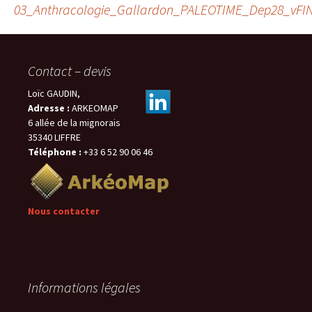
03_Anthracologie_Gallardon_PALEOTIME_Dep28_vFI
des
Contact – devis
articles
Loïc GAUDIN,
Adresse :
ARKEOMAP
6 allée de la mignorais
35340 LIFFRE
Téléphone :
+33 6 52 90 06 46
Nous contacter
Informations légales