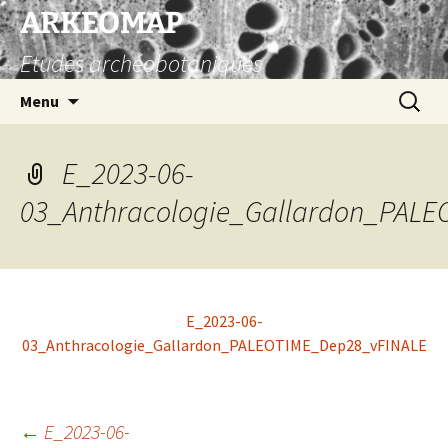
Aller
ARKEOMAP
au
Etudes archéobotaniques
contenu
Recherc
Menu
E_2023-06-
03_Anthracologie_Gallardon_PAL
E_2023-06-
03_Anthracologie_Gallardon_PALEOTIME_Dep28_vFINALE
Navigation
←
E_2023-06-