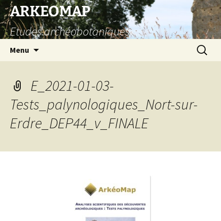
Aller
ARKEOMAP
au
Etudes archéobotaniques
contenu
Recherc
Menu
E_2021-01-03-
Tests_palynologiques_Nort-sur-
Erdre_DEP44_v_FINALE