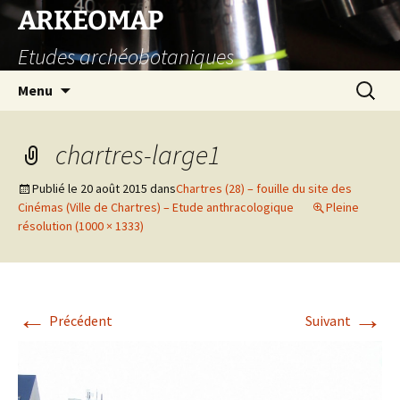
Aller
ARKEOMAP
au
Etudes archéobotaniques
contenu
Recherc
Menu
chartres-large1
Publié le
20 août 2015
dans
Chartres (28) – fouille du site des
Cinémas (Ville de Chartres) – Etude anthracologique
Pleine
résolution (1000 × 1333)
←
→
Précédent
Suivant