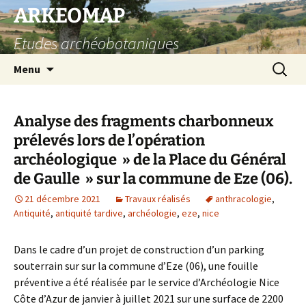
Aller
ARKEOMAP
au
Etudes archéobotaniques
contenu
Recherc
Menu
Analyse des fragments charbonneux
prélevés lors de l’opération
archéologique » de la Place du Général
de Gaulle » sur la commune de Eze (06).
21 décembre 2021
Travaux réalisés
anthracologie
,
Antiquité
,
antiquité tardive
,
archéologie
,
eze
,
nice
Dans le cadre d’un projet de construction d’un parking
souterrain sur sur la commune d’Eze (06), une fouille
préventive a été réalisée par le service d’Archéologie Nice
Côte d’Azur de janvier à juillet 2021 sur une surface de 2200