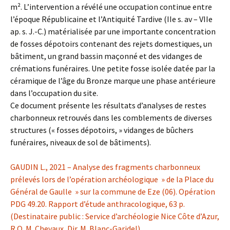
m². L’intervention a révélé une occupation continue entre
l’époque Républicaine et l’Antiquité Tardive (IIe s. av – VIIe
ap. s. J.-C.) matérialisée par une importante concentration
de fosses dépotoirs contenant des rejets domestiques, un
bâtiment, un grand bassin maçonné et des vidanges de
crémations funéraires. Une petite fosse isolée datée par la
céramique de l’âge du Bronze marque une phase antérieure
dans l’occupation du site.
Ce document présente les résultats d’analyses de restes
charbonneux retrouvés dans les comblements de diverses
structures (« fosses dépotoirs, » vidanges de bûchers
funéraires, niveaux de sol de bâtiments).
GAUDIN L., 2021 – Analyse des fragments charbonneux
prélevés lors de l’opération archéologique » de la Place du
Général de Gaulle » sur la commune de Eze (06). Opération
PDG 49.20. Rapport d’étude anthracologique, 63 p.
(Destinataire public : Service d’archéologie Nice Côte d’Azur,
R.O. M. Chevaux, Dir. M. Blanc-Garidel)