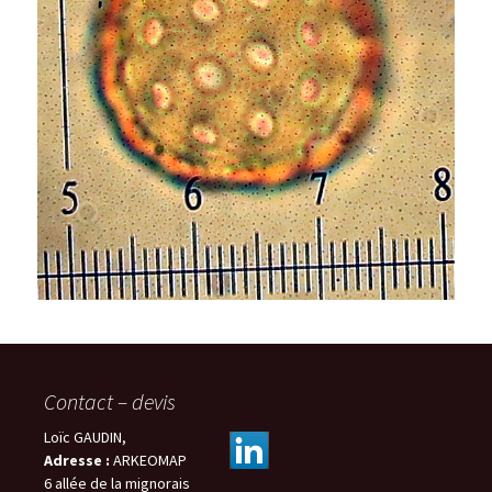
Contact – devis
Loïc GAUDIN,
Adresse :
ARKEOMAP
6 allée de la mignorais