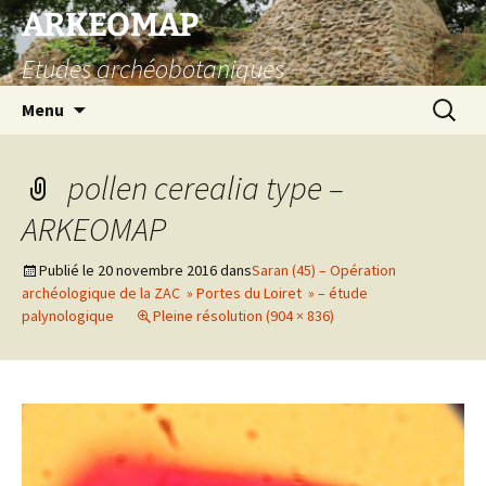
Aller
ARKEOMAP
au
Etudes archéobotaniques
contenu
Recherc
Menu
pollen cerealia type –
ARKEOMAP
Publié le
20 novembre 2016
dans
Saran (45) – Opération
archéologique de la ZAC » Portes du Loiret » – étude
palynologique
Pleine résolution (904 × 836)