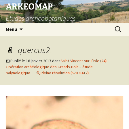
Aller
ARKEOMAP
au
Etudes archéobotaniques
contenu
Recherc
Menu
quercus2
Publié le
16 janvier 2017
dans
Saint-Vincent-sur-L’Isle (24) –
Opération archéologique des Grands-Bois – étude
palynologique
Pleine résolution (520 × 412)