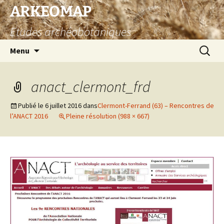
Aller
ARKEOMAP
au
Etudes archéobotaniques
contenu
Recherc
Menu
anact_clermont_frd
Publié le
6 juillet 2016
dans
Clermont-Ferrand (63) – Rencontres de
l’ANACT 2016
Pleine résolution (988 × 667)