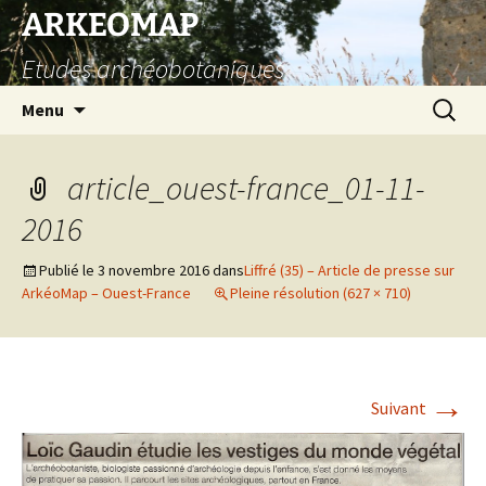
Aller
ARKEOMAP
au
Etudes archéobotaniques
contenu
Recherc
Menu
article_ouest-france_01-11-
2016
Publié le
3 novembre 2016
dans
Liffré (35) – Article de presse sur
ArkéoMap – Ouest-France
Pleine résolution (627 × 710)
→
Suivant