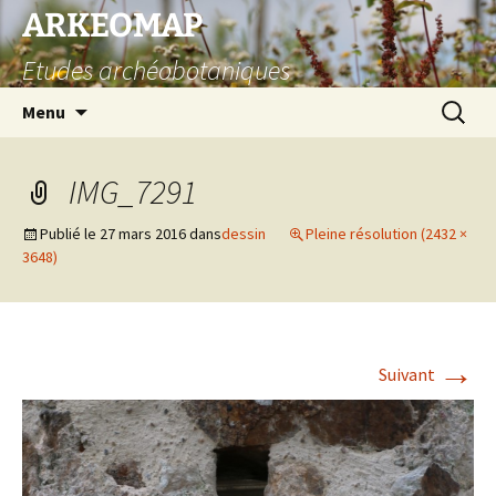
Aller
ARKEOMAP
au
Etudes archéobotaniques
contenu
Recherc
Menu
IMG_7291
Publié le
27 mars 2016
dans
dessin
Pleine résolution (2432 ×
3648)
→
Suivant