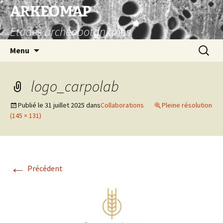
Aller
ARKEOMAP
au
Etudes archéobotaniques
contenu
Recherc
Menu
logo_carpolab
Publié le
31 juillet 2025
dans
Collaborations
Pleine résolution
(145 × 131)
←
Précédent