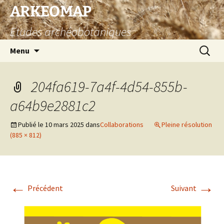
Aller
ARKEOMAP
au
Etudes archéobotaniques
contenu
Recherc
Menu
204fa619-7a4f-4d54-855b-
a64b9e2881c2
Publié le
10 mars 2025
dans
Collaborations
Pleine résolution
(885 × 812)
←
→
Précédent
Suivant