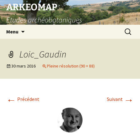
Aller
ARKEOMAP
au
Etudes archéobotaniques
contenu
Recherc
Menu
Loic_Gaudin
30 mars 2016
Pleine résolution (90 × 88)
←
→
Précédent
Suivant